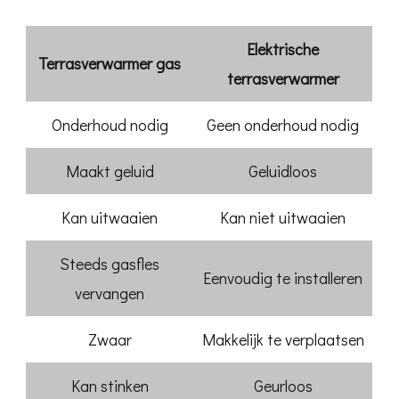
Elektrische
Terrasverwarmer gas
terrasverwarmer
Onderhoud nodig
Geen onderhoud nodig
Maakt geluid
Geluidloos
Kan uitwaaien
Kan niet uitwaaien
Steeds gasfles
Eenvoudig te installeren
vervangen
Zwaar
Makkelijk te verplaatsen
Kan stinken
Geurloos