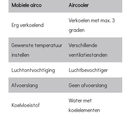
Mobiele airco
Aircooler
Verkoelen met max. 3
Erg verkoelend
graden
Gewenste temperatuur
Verschillende
instellen
ventilatiestanden
Luchtontvochtiging
Luchtbevochtiger
Afvoerslang
Geen afvoerslang
Water met
Koelvloeistof
koelelementen