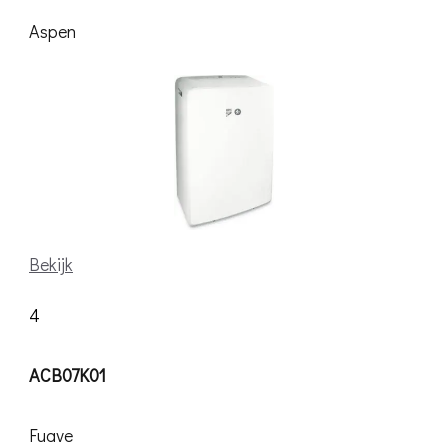
Aspen
Bekijk
4
ACB07K01
Fuave