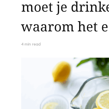
moet je drink
waarom het e
4 min read