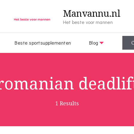
Manvannu.nl
Het beste voor mannen
Beste sportsupplementen
Blog
C
romanian deadlif
1 Results