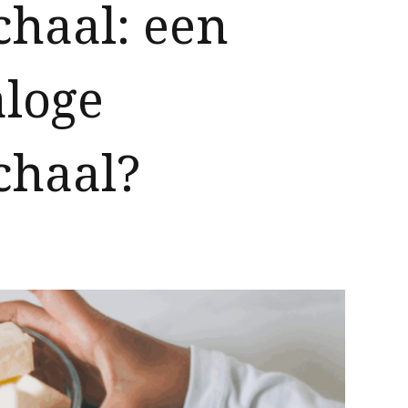
haal: een
aloge
chaal?