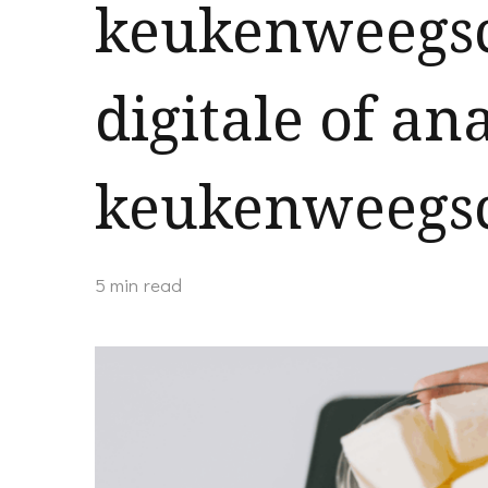
keukenweegsc
digitale of an
keukenweegs
5 min read