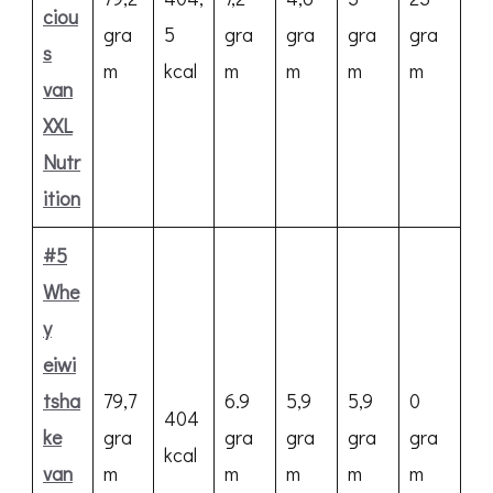
ciou
gra
5
gra
gra
gra
gra
s
m
kcal
m
m
m
m
van
XXL
Nutr
ition
#5
Whe
y
eiwi
tsha
79,7
6.9
5,9
5,9
0
404
ke
gra
gra
gra
gra
gra
kcal
van
m
m
m
m
m