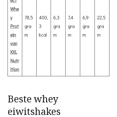
ect
Whe
y
78,5
400,
6,3
7,4
6,9
22,5
Prot
gra
3
gra
gra
gra
gra
ein
m
kcal
m
m
m
m
van
XXL
Nutr
ition
Beste whey
eiwitshakes