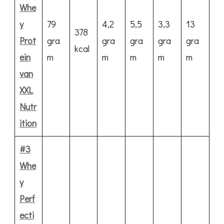
Whe
y
79
4,2
5,5
3,3
13
378
Prot
gra
gra
gra
gra
gra
kcal
ein
m
m
m
m
m
van
XXL
Nutr
ition
#3
Whe
y
Perf
ecti