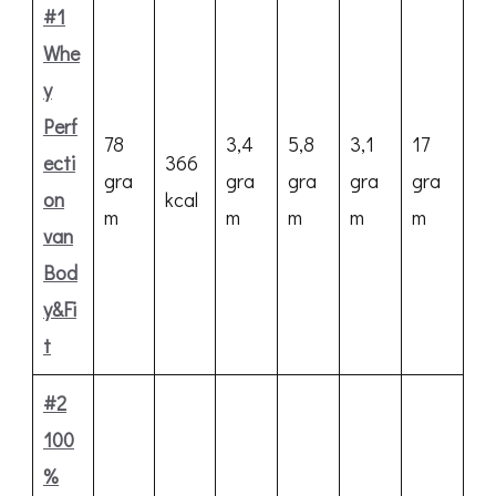
#1
Whe
y
Perf
78
3,4
5,8
3,1
17
ecti
366
gra
gra
gra
gra
gra
on
kcal
m
m
m
m
m
van
Bod
y&Fi
t
#2
100
%