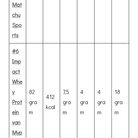
Mat
chu
Spo
rts
#6
Imp
act
Whe
y
82
7,5
4
4
18
412
Prot
gra
gra
gra
gra
gra
kcal
ein
m
m
m
m
m
van
Myp