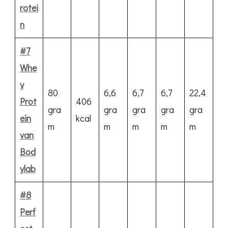
rotei
n
#7
Whe
y
80
6,6
6,7
6,7
22,4
Prot
406
gra
gra
gra
gra
gra
ein
kcal
m
m
m
m
m
van
Bod
ylab
#8
Perf